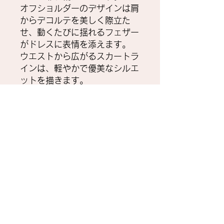
オフショルダーのデザインは肩
からデコルテを美しく際立た
せ、動くたびに揺れるフェザー
がドレスに表情を添えます。
ウエストから広がるスカートラ
インは、軽やかで優美なシルエ
ットを描きます。
・････━━━━━━━････・
❖ 備考：
・ブラパッド内蔵
・背中にチャックあり
❖ 送料無料！
納期について
❖ 納期目安:
お問い合わせ先
・メーカー在庫がある場合は通常約1