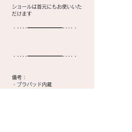
ショールは首元にもお使いいた
だけます
・････━━━━━━━････・
・････━━━━━━━････・
備考：
・ブラパッド内蔵
・背中はチャック式
納期について
国内在庫品は３営業日以内に発送をい
お問い合わせ先
たします。