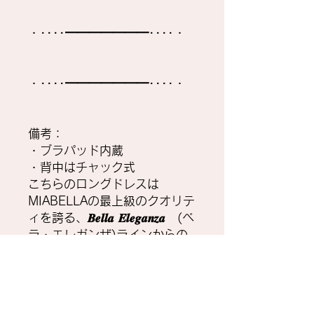
・････━━━━━━━････・
・････━━━━━━━････・
備考：
・ブラパッド内蔵
・背中はチャック式
こちらのロングドレスは
MIABELLAの最上級のクオリテ
ィを誇る、𝑩𝒆𝒍𝒍𝒂 𝑬𝒍𝒆𝒈𝒂𝒏𝒛𝒂 (ベ
ラ・エレガンザ)ラインからの
アイテムです。
納期について